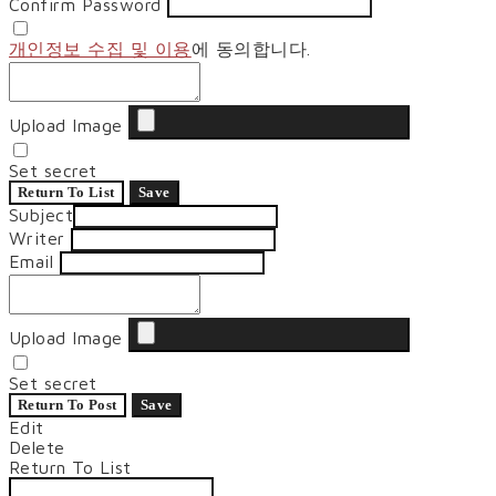
Confirm Password
개인정보 수집 및 이용
에 동의합니다.
Upload Image
Set secret
Return To List
Save
Subject
Writer
Email
Upload Image
Set secret
Return To Post
Save
Edit
Delete
Return To List