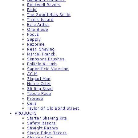
Rockwell Razors
Fatip
The Goodfellas Smile
Thiers Issard
Ezra Arthur
One Blade
Focus
Supply
Razorine
Pearl Shaving
Marcel Franck
Simpsons Brushes
Follicle & Limb
Saponificio Varesino
AYLM
Zingari Man
Noble Otter
Stirling Soap
Tabula Rasa
Proraso
Cella
Taylor of Old Bond Street
PRODUCTS
Starter Shaving Kits
Safety Razors
Straight Razors
Single Edge Razors
Shaving Sets