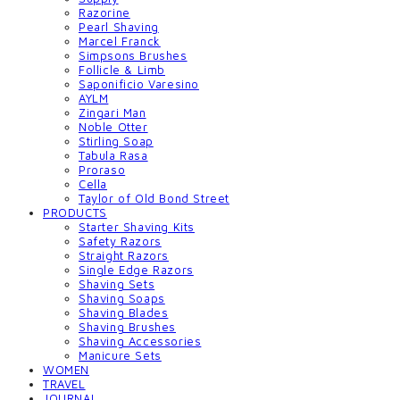
Razorine
Pearl Shaving
Marcel Franck
Simpsons Brushes
Follicle & Limb
Saponificio Varesino
AYLM
Zingari Man
Noble Otter
Stirling Soap
Tabula Rasa
Proraso
Cella
Taylor of Old Bond Street
PRODUCTS
Starter Shaving Kits
Safety Razors
Straight Razors
Single Edge Razors
Shaving Sets
Shaving Soaps
Shaving Blades
Shaving Brushes
Shaving Accessories
Manicure Sets
WOMEN
TRAVEL
JOURNAL