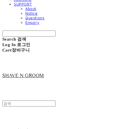
SUPPORT
About
Notice
Questions
Enquiry
Search
검색
Log In
로그인
Cart
장바구니
SHAVE N GROOM