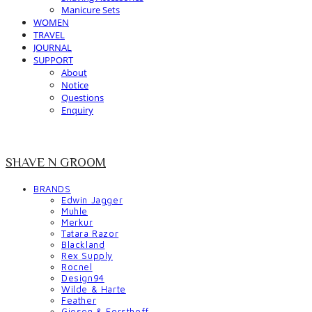
Manicure Sets
WOMEN
TRAVEL
JOURNAL
SUPPORT
About
Notice
Questions
Enquiry
SHAVE N GROOM
BRANDS
Edwin Jagger
Muhle
Merkur
Tatara Razor
Blackland
Rex Supply
Rocnel
Design94
Wilde & Harte
Feather
Giesen & Forsthoff