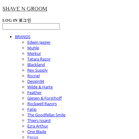
SHAVE N GROOM
LOG IN
로그인
BRANDS
Edwin Jagger
Muhle
Merkur
Tatara Razor
Blackland
Rex Supply
Rocnel
Design94
Wilde & Harte
Feather
Giesen & Forsthoff
Rockwell Razors
Fatip
The Goodfellas Smile
Thiers Issard
Ezra Arthur
One Blade
Focus