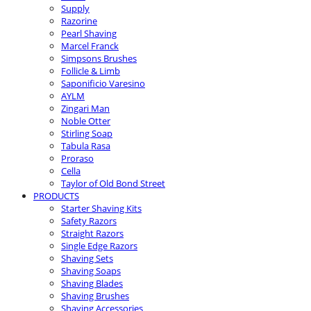
Supply
Razorine
Pearl Shaving
Marcel Franck
Simpsons Brushes
Follicle & Limb
Saponificio Varesino
AYLM
Zingari Man
Noble Otter
Stirling Soap
Tabula Rasa
Proraso
Cella
Taylor of Old Bond Street
PRODUCTS
Starter Shaving Kits
Safety Razors
Straight Razors
Single Edge Razors
Shaving Sets
Shaving Soaps
Shaving Blades
Shaving Brushes
Shaving Accessories