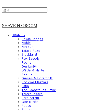
SHAVE N GROOM
BRANDS
Edwin Jagger
Muhle
Merkur
Tatara Razor
Blackland
Rex Supply
Rocnel
Design94
Wilde & Harte
Feather
Giesen & Forsthoff
Rockwell Razors
Fatip
The Goodfellas Smile
Thiers Issard
Ezra Arthur
One Blade
Focus
Supply