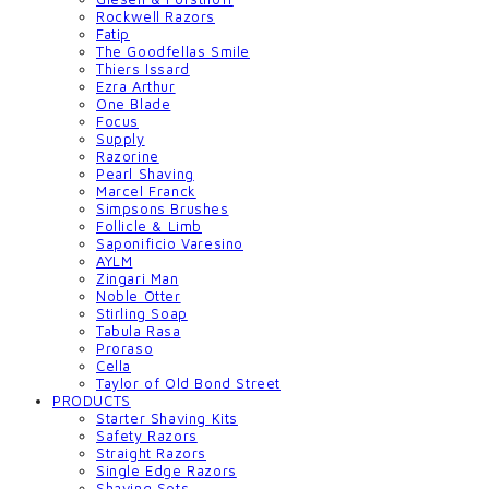
Rockwell Razors
Fatip
The Goodfellas Smile
Thiers Issard
Ezra Arthur
One Blade
Focus
Supply
Razorine
Pearl Shaving
Marcel Franck
Simpsons Brushes
Follicle & Limb
Saponificio Varesino
AYLM
Zingari Man
Noble Otter
Stirling Soap
Tabula Rasa
Proraso
Cella
Taylor of Old Bond Street
PRODUCTS
Starter Shaving Kits
Safety Razors
Straight Razors
Single Edge Razors
Shaving Sets