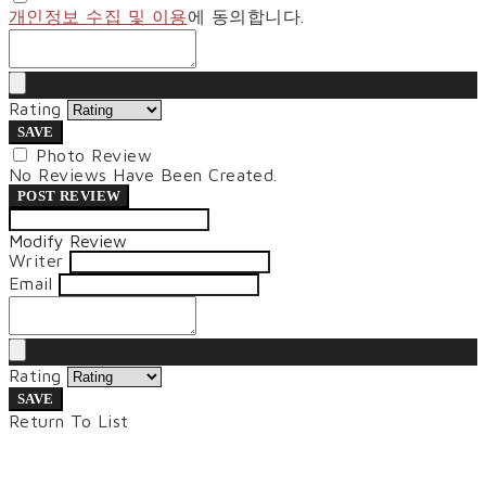
개인정보 수집 및 이용
에 동의합니다.
Rating
SAVE
Photo Review
No Reviews Have Been Created.
POST REVIEW
Modify Review
Writer
Email
Rating
SAVE
Return To List