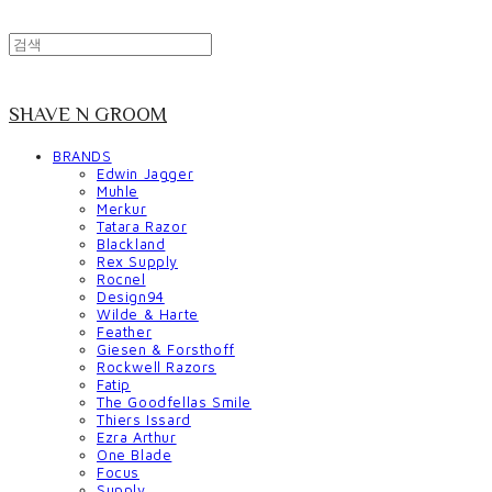
SHAVE N GROOM
BRANDS
Edwin Jagger
Muhle
Merkur
Tatara Razor
Blackland
Rex Supply
Rocnel
Design94
Wilde & Harte
Feather
Giesen & Forsthoff
Rockwell Razors
Fatip
The Goodfellas Smile
Thiers Issard
Ezra Arthur
One Blade
Focus
Supply