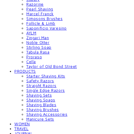
Razorine
Pearl Shaving
Marcel Franck
Simpsons Brushes
Follicle & Limb
Saponificio Varesino
AYLM
Zingari Man
Noble Otter
Stirling Soap
Tabula Rasa
Proraso
Cella
Taylor of Old Bond Street
PRODUCTS
Starter Shaving Kits
Safety Razors
Straight Razors
Single Edge Razors
Shaving Sets
Shaving Soaps
Shaving Blades
Shaving Brushes
Shaving Accessories
Manicure Sets
WOMEN
TRAVEL
JOURNAL