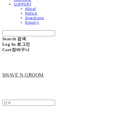
SUPPORT
About
Notice
Questions
Enquiry
Search
검색
Log In
로그인
Cart
장바구니
SHAVE N GROOM