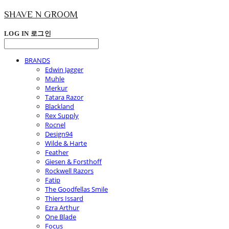
SHAVE N GROOM
LOG IN
로그인
BRANDS
Edwin Jagger
Muhle
Merkur
Tatara Razor
Blackland
Rex Supply
Rocnel
Design94
Wilde & Harte
Feather
Giesen & Forsthoff
Rockwell Razors
Fatip
The Goodfellas Smile
Thiers Issard
Ezra Arthur
One Blade
Focus