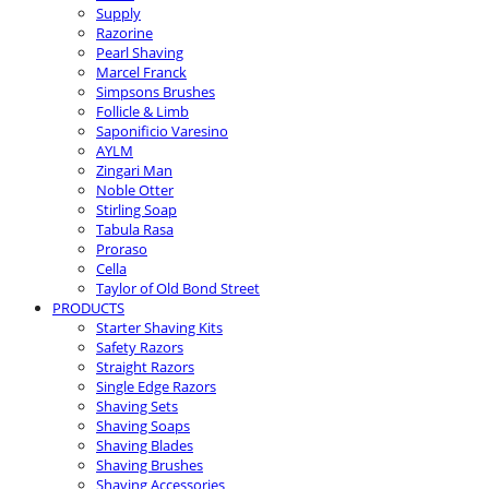
Supply
Razorine
Pearl Shaving
Marcel Franck
Simpsons Brushes
Follicle & Limb
Saponificio Varesino
AYLM
Zingari Man
Noble Otter
Stirling Soap
Tabula Rasa
Proraso
Cella
Taylor of Old Bond Street
PRODUCTS
Starter Shaving Kits
Safety Razors
Straight Razors
Single Edge Razors
Shaving Sets
Shaving Soaps
Shaving Blades
Shaving Brushes
Shaving Accessories