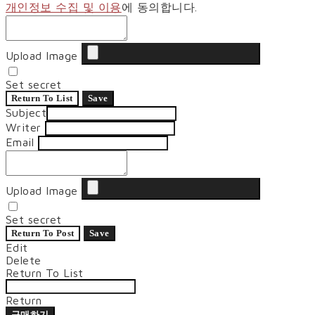
개인정보 수집 및 이용
에 동의합니다.
Upload Image
Set secret
Return To List
Save
Subject
Writer
Email
Upload Image
Set secret
Return To Post
Save
Edit
Delete
Return To List
Return
구매하기