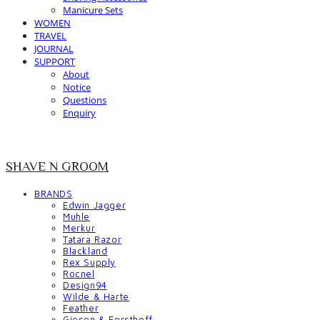
Manicure Sets
WOMEN
TRAVEL
JOURNAL
SUPPORT
About
Notice
Questions
Enquiry
SHAVE N GROOM
BRANDS
Edwin Jagger
Muhle
Merkur
Tatara Razor
Blackland
Rex Supply
Rocnel
Design94
Wilde & Harte
Feather
Giesen & Forsthoff