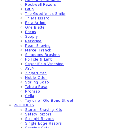
Rockwell Razors
Fatip
The Goodfellas Smile
Thiers Issard
Ezra Arthur
One Blade
Focus
Supply
Razorine
Pearl Shaving
Marcel Franck
Simpsons Brushes
Follicle & Limb
Saponificio Varesino
AYLM
Zingari Man
Noble Otter
Stirling Soap
Tabula Rasa
Proraso
Cella
Taylor of Old Bond Street
PRODUCTS
Starter Shaving Kits
Safety Razors
Straight Razors
Single Edge Razors
Shaving Sets