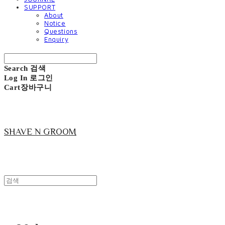
SUPPORT
About
Notice
Questions
Enquiry
Search
검색
Log In
로그인
Cart
장바구니
SHAVE N GROOM