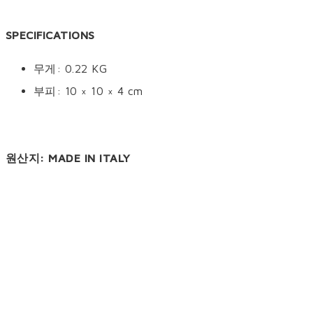
SPECIFICATIONS
무게: 0.22 KG
부피: 10 × 10 × 4 cm
원산지: MADE IN ITALY