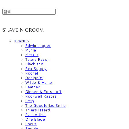
SHAVE N GROOM
BRANDS
Edwin Jagger
Muhle
Merkur
Tatara Razor
Blackland
Rex Supply
Rocnel
Design94
Wilde & Harte
Feather
Giesen & Forsthoff
Rockwell Razors
Fatip
The Goodfellas Smile
Thiers Issard
Ezra Arthur
One Blade
Focus
Supply