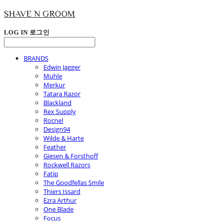
SHAVE N GROOM
LOG IN
로그인
BRANDS
Edwin Jagger
Muhle
Merkur
Tatara Razor
Blackland
Rex Supply
Rocnel
Design94
Wilde & Harte
Feather
Giesen & Forsthoff
Rockwell Razors
Fatip
The Goodfellas Smile
Thiers Issard
Ezra Arthur
One Blade
Focus