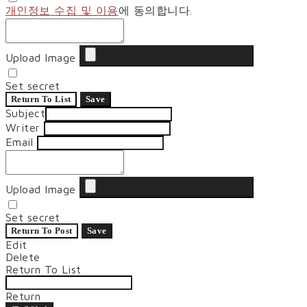
개인정보 수집 및 이용
에 동의합니다.
Upload Image
Set secret
Return To List
Save
Subject
Writer
Email
Upload Image
Set secret
Return To Post
Save
Edit
Delete
Return To List
Return