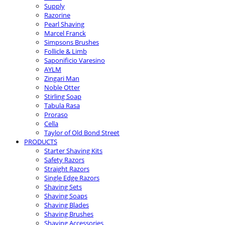
Supply
Razorine
Pearl Shaving
Marcel Franck
Simpsons Brushes
Follicle & Limb
Saponificio Varesino
AYLM
Zingari Man
Noble Otter
Stirling Soap
Tabula Rasa
Proraso
Cella
Taylor of Old Bond Street
PRODUCTS
Starter Shaving Kits
Safety Razors
Straight Razors
Single Edge Razors
Shaving Sets
Shaving Soaps
Shaving Blades
Shaving Brushes
Shaving Accessories