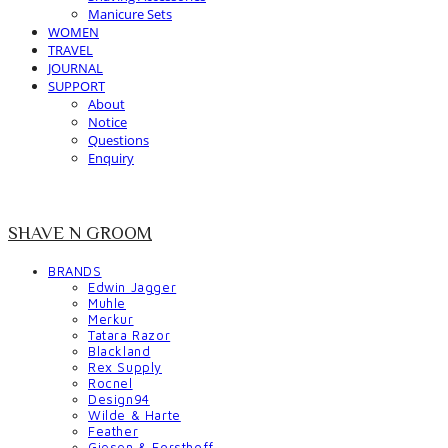
Manicure Sets
WOMEN
TRAVEL
JOURNAL
SUPPORT
About
Notice
Questions
Enquiry
SHAVE N GROOM
BRANDS
Edwin Jagger
Muhle
Merkur
Tatara Razor
Blackland
Rex Supply
Rocnel
Design94
Wilde & Harte
Feather
Giesen & Forsthoff