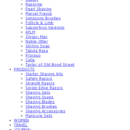
Razorine
Pearl Shaving
Marcel Franck
Simpsons Brushes
Follicle & Limb
Saponificio Varesino
AYLM
Zingari Man
Noble Otter
Stirling Soap
Tabula Rasa
Proraso
Cella
Taylor of Old Bond Street
PRODUCTS
Starter Shaving Kits
Safety Razors
Straight Razors
Single Edge Razors
Shaving Sets
Shaving Soaps
Shaving Blades
Shaving Brushes
Shaving Accessories
Manicure Sets
WOMEN
TRAVEL
JOURNAL