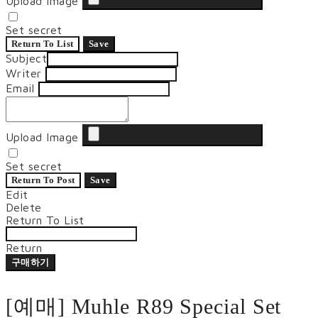
Upload Image
Set secret
Return To List
Save
Subject
Writer
Email
Upload Image
Set secret
Return To Post
Save
Edit
Delete
Return To List
Return
구매하기
[예매] Muhle R89 Special Set