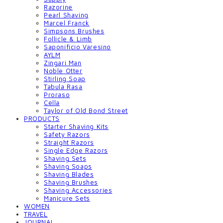
Razorine
Pearl Shaving
Marcel Franck
Simpsons Brushes
Follicle & Limb
Saponificio Varesino
AYLM
Zingari Man
Noble Otter
Stirling Soap
Tabula Rasa
Proraso
Cella
Taylor of Old Bond Street
PRODUCTS
Starter Shaving Kits
Safety Razors
Straight Razors
Single Edge Razors
Shaving Sets
Shaving Soaps
Shaving Blades
Shaving Brushes
Shaving Accessories
Manicure Sets
WOMEN
TRAVEL
JOURNAL