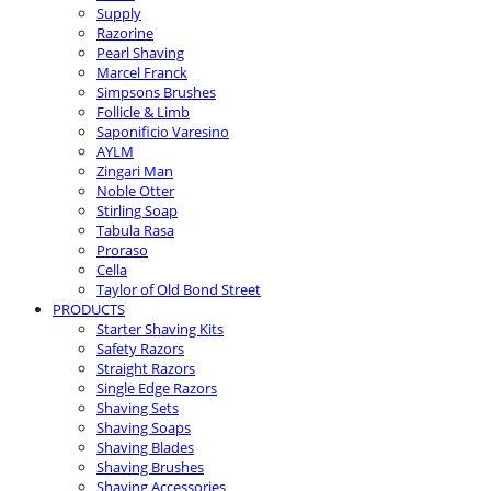
Supply
Razorine
Pearl Shaving
Marcel Franck
Simpsons Brushes
Follicle & Limb
Saponificio Varesino
AYLM
Zingari Man
Noble Otter
Stirling Soap
Tabula Rasa
Proraso
Cella
Taylor of Old Bond Street
PRODUCTS
Starter Shaving Kits
Safety Razors
Straight Razors
Single Edge Razors
Shaving Sets
Shaving Soaps
Shaving Blades
Shaving Brushes
Shaving Accessories