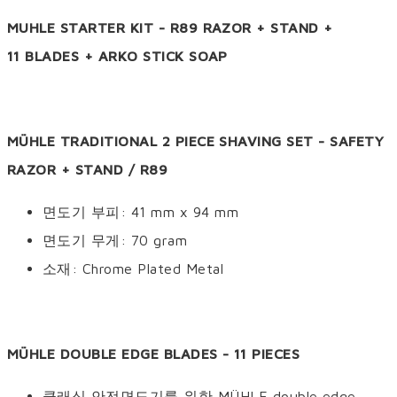
MUHLE STARTER KIT - R89 RAZOR + STAND +
11 BLADES + ARKO STICK SOAP
MÜHLE TRADITIONAL 2 PIECE SHAVING SET - SAFETY
RAZOR + STAND / R89
면도기 부피: 41 mm x 94 mm
면도기 무게: 70 gram
소재: Chrome Plated Metal
MÜHLE DOUBLE EDGE BLADES - 11 PIECES
클래식 안전면도기를 위한 MÜHLE double edge