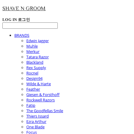
SHAVE N GROOM
LOG IN
로그인
BRANDS
Edwin Jagger
Muhle
Merkur
Tatara Razor
Blackland
Rex Supply
Rocnel
Design94
Wilde & Harte
Feather
Giesen & Forsthoff
Rockwell Razors
Fatip
The Goodfellas Smile
Thiers Issard
Ezra Arthur
One Blade
Focus