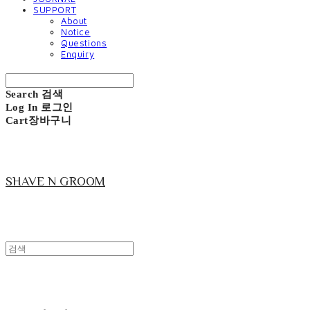
SUPPORT
About
Notice
Questions
Enquiry
Search
검색
Log In
로그인
Cart
장바구니
SHAVE N GROOM