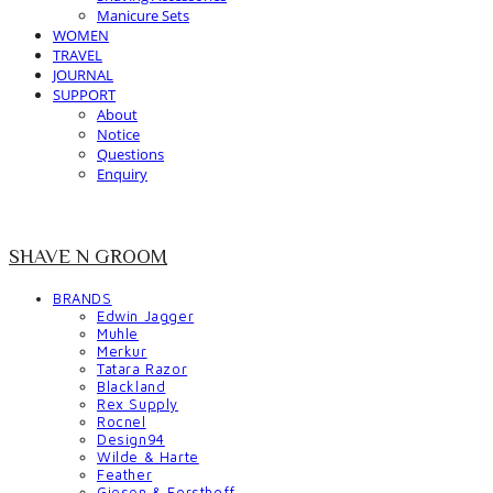
Manicure Sets
WOMEN
TRAVEL
JOURNAL
SUPPORT
About
Notice
Questions
Enquiry
SHAVE N GROOM
BRANDS
Edwin Jagger
Muhle
Merkur
Tatara Razor
Blackland
Rex Supply
Rocnel
Design94
Wilde & Harte
Feather
Giesen & Forsthoff