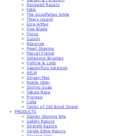
Rockwell Razors
Fatip
The Goodfellas Smile
Thiers Issard
Ezra Arthur
One Blade
Focus
Supply
Razorine
Pearl Shaving
Marcel Franck
Simpsons Brushes
Follicle & Limb
Saponificio Varesino
AYLM
Zingari Man
Noble Otter
Stirling Soap
Tabula Rasa
Proraso
Cella
Taylor of Old Bond Street
PRODUCTS
Starter Shaving Kits
Safety Razors
Straight Razors
Single Edge Razors
Shaving Sets