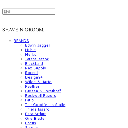
SHAVE N GROOM
BRANDS
Edwin Jagger
Muhle
Merkur
Tatara Razor
Blackland
Rex Supply
Rocnel
Design94
Wilde & Harte
Feather
Giesen & Forsthoff
Rockwell Razors
Fatip
The Goodfellas Smile
Thiers Issard
Ezra Arthur
One Blade
Focus
Supply