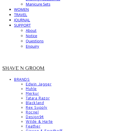
Manicure Sets
WOMEN
TRAVEL
JOURNAL
SUPPORT
About
Notice
Questions
Enquiry
SHAVE N GROOM
BRANDS
Edwin Jagger
Muhle
Merkur
Tatara Razor
Blackland
Rex Supply
Rocnel
Design94
Wilde & Harte
Feather
Giesen & Forsthoff