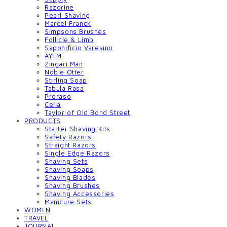
Razorine
Pearl Shaving
Marcel Franck
Simpsons Brushes
Follicle & Limb
Saponificio Varesino
AYLM
Zingari Man
Noble Otter
Stirling Soap
Tabula Rasa
Proraso
Cella
Taylor of Old Bond Street
PRODUCTS
Starter Shaving Kits
Safety Razors
Straight Razors
Single Edge Razors
Shaving Sets
Shaving Soaps
Shaving Blades
Shaving Brushes
Shaving Accessories
Manicure Sets
WOMEN
TRAVEL
JOURNAL