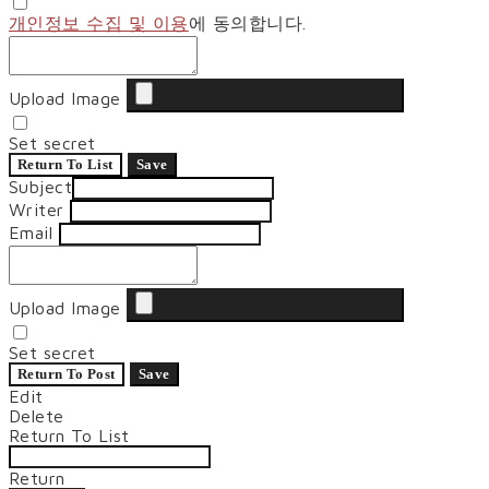
개인정보 수집 및 이용
에 동의합니다.
Upload Image
Set secret
Return To List
Save
Subject
Writer
Email
Upload Image
Set secret
Return To Post
Save
Edit
Delete
Return To List
Return