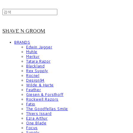
SHAVE N GROOM
BRANDS
Edwin Jagger
Muhle
Merkur
Tatara Razor
Blackland
Rex Supply
Rocnel
Design94
Wilde & Harte
Feather
Giesen & Forsthoff
Rockwell Razors
Fatip
The Goodfellas Smile
Thiers Issard
Ezra Arthur
One Blade
Focus
Supply