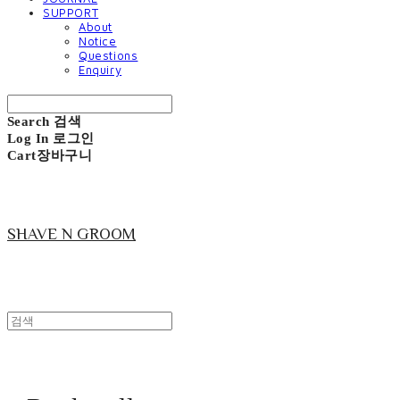
SUPPORT
About
Notice
Questions
Enquiry
Search
검색
Log In
로그인
Cart
장바구니
SHAVE N GROOM