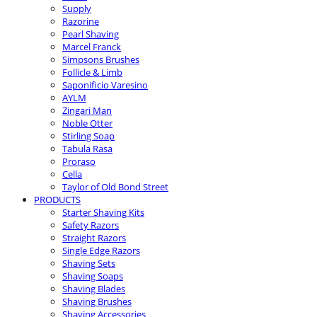
Supply
Razorine
Pearl Shaving
Marcel Franck
Simpsons Brushes
Follicle & Limb
Saponificio Varesino
AYLM
Zingari Man
Noble Otter
Stirling Soap
Tabula Rasa
Proraso
Cella
Taylor of Old Bond Street
PRODUCTS
Starter Shaving Kits
Safety Razors
Straight Razors
Single Edge Razors
Shaving Sets
Shaving Soaps
Shaving Blades
Shaving Brushes
Shaving Accessories