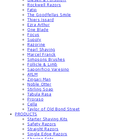
Rockwell Razors
Fatip
The Goodfellas Smile
Thiers Issard
Ezra Arthur
One Blade
Focus
Supply
Razorine
Pearl Shaving
Marcel Franck
Simpsons Brushes
Follicle & Limb
Saponificio Varesino
AYLM
Zingari Man
Noble Otter
Stirling Soap
Tabula Rasa
Proraso
Cella
Taylor of Old Bond Street
PRODUCTS
Starter Shaving Kits
Safety Razors
Straight Razors
Single Edge Razors
Shaving Sets