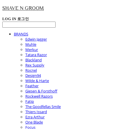
SHAVE N GROOM
LOG IN
로그인
BRANDS
Edwin Jagger
Muhle
Merkur
Tatara Razor
Blackland
Rex Supply
Rocnel
Design94
Wilde & Harte
Feather
Giesen & Forsthoff
Rockwell Razors
Fatip
The Goodfellas Smile
Thiers Issard
Ezra Arthur
One Blade
Focus